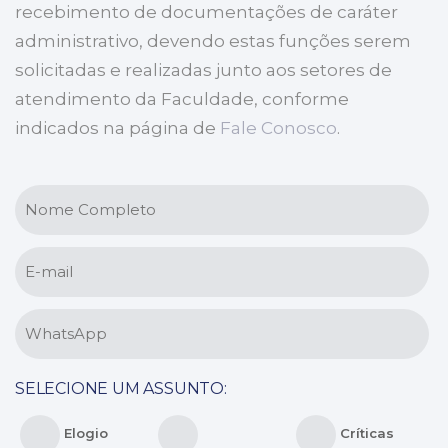
recebimento de documentações de caráter
administrativo, devendo estas funções serem
solicitadas e realizadas junto aos setores de
atendimento da Faculdade, conforme
indicados na página de
Fale Conosco
.
Nome
Completo
*
E-
mail
*
WhatsApp
*
SELECIONE UM ASSUNTO:
REGULAR
Selecione
Elogio
Críticas
um