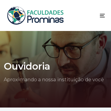
Skip
Skip
links
to
primary
Tog
navigation
nav
Skip
to
content
Ouvidoria
Aproximando a nossa instituição de você