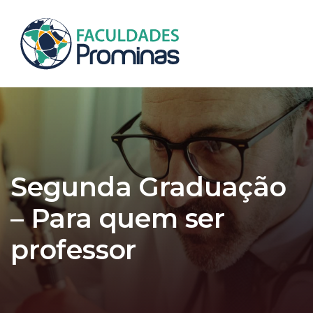
Skip
Skip
links
to
primary
Tog
navigation
nav
Skip
to
content
Segunda Graduação
– Para quem ser
professor